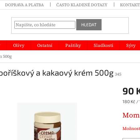
DOPRAVA A PLATBA
ČASTO KLADENÉ DOTAZY
KONTAKT
HLEDAT
y
Olivy
Ostatní
Paštiky
Sladkosti
Sýry
m 500g
kooříškový a kakaový krém 500g
345
90 
Měrná
180 Kč / 
cena:
Mome
Možnost