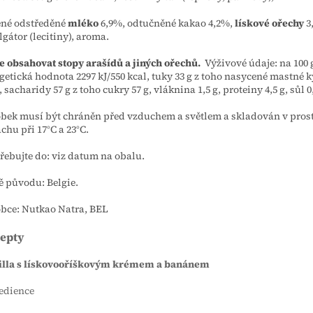
né odstředěné
mléko
6,9%, odtučněné kakao 4,2%,
lískové ořechy
3
gátor (lecitiny), aroma.
 obsahovat stopy arašídů a jiných ořechů.
Výživové údaje: na 100 
getická hodnota 2297 kJ/550 kcal, tuky 33 g z toho nasycené mastné 
g, sacharidy 57 g z toho cukry 57 g, vláknina 1,5 g, proteiny 4,5 g, sůl 0
bek musí být chráněn před vzduchem a světlem a skladován v prost
achu při
17°C a 23°C.
řebujte do: viz datum na obalu.
 původu: Belgie.
bce: Nutkao Natra, BEL
epty
tilla s lískovooříškovým krémem a banánem
edience