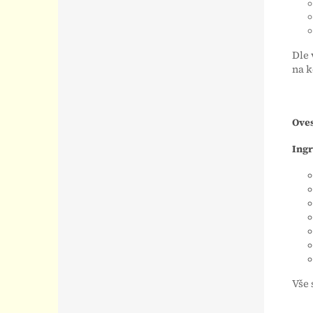
Dle 
na k
Ove
Ing
Vše 