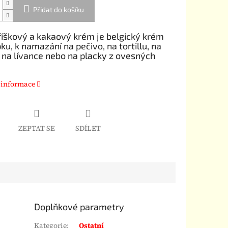
Přidat do košíku
říškový a kakaový krém je belgický krém
ku, k namazání na pečivo, na tortillu, na
, na lívance nebo na placky z ovesných
.
 informace
ZEPTAT SE
SDÍLET
Doplňkové parametry
Kategorie
:
Ostatní