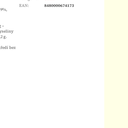
EAN
:
8480000674173
,9%,
g –
kyseliny
,2 g.
ředí bez