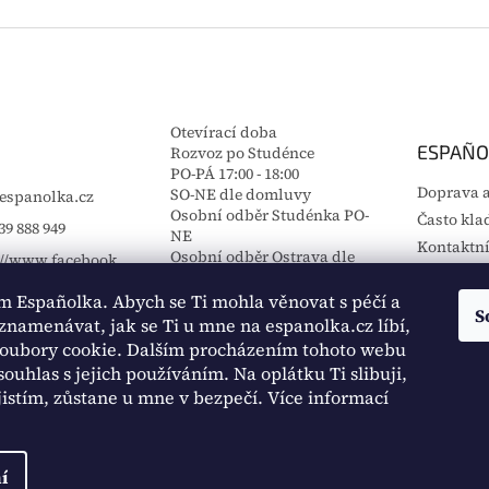
Otevírací doba
ESPAÑO
Rozvoz po Studénce
PO-PÁ 17:00 - 18:00
Doprava a
SO-NE dle domluvy
espanolka.cz
Osobní odběr Studénka PO-
Často kla
39 888 949
NE
Kontaktní
Osobní odběr Ostrava dle
://www.facebook.
Obchodní
dohody
roups/4499760987
Zavolejte mi nebo napište
em Españolka. Abych se Ti mohla věnovat s péčí a
Podmínky
S
mi a domluvíme se na
osobních
znamenávat, jak se Ti u mne na espanolka.cz líbí,
předání zboží
oubory cookie. Dalším procházením tohoto webu
Reklamace
souhlas s jejich používáním. Na oplátku Ti slibuji,
DOVOLEN
zjistím, zůstane u mne v bezpečí. Více informací
ESPAÑO
í
a.