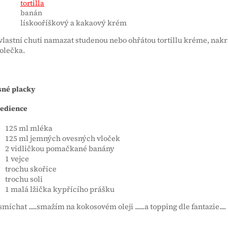
tortilla
banán
lískooříškový a kakaový krém
vlastní chuti namazat studenou nebo ohřátou tortillu kréme, nak
olečka.
sné placky
redience
125 ml mléka
125 ml jemných ovesných vloček
2 vidličkou pomačkané banány
1 vejce
trochu skořice
trochu soli
1 malá lžička kypřícího prášku
smíchat .....smažím na kokosovém oleji ......a topping dle fantazie....