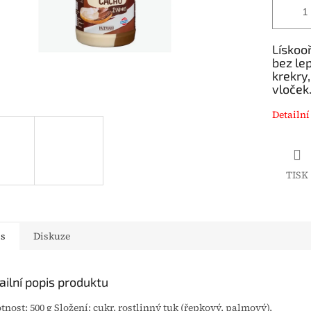
Lískoo
bez lep
krekry
vloček
Detailní
TISK
is
Diskuze
ailní popis produktu
nost: 500 g Složení: cukr, rostlinný tuk (řepkový, palmový),