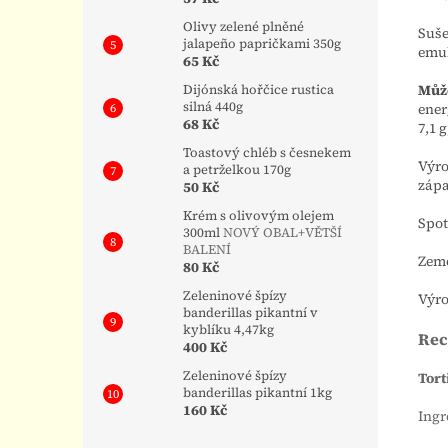
Olivy zelené plněné
Suše
jalapeño papričkami 350g
emul
65 Kč
Může
Dijónská hořčice rustica
silná 440g
ener
68 Kč
7,1 
Toastový chléb s česnekem
Výro
a petrželkou 170g
záp
50 Kč
Krém s olivovým olejem
Spot
300ml
NOVÝ OBAL+VĚTŠÍ
BALENÍ
Země
80 Kč
Zeleninové špízy
Výro
banderillas pikantní v
kyblíku 4,47kg
Rec
400 Kč
Zeleninové špízy
Tor
banderillas pikantní 1kg
160 Kč
Ingr