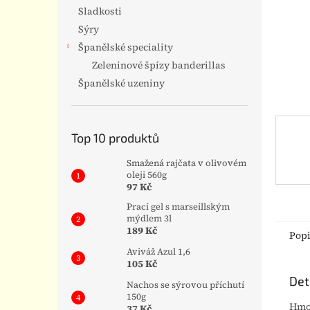
n
Sladkosti
e
Sýry
l
Španělské speciality
Zeleninové špízy banderillas
Španělské uzeniny
Top 10 produktů
Smažená rajčata v olivovém
oleji 560g
97 Kč
Prací gel s marseillským
mýdlem 3l
189 Kč
Pop
Aviváž Azul 1,6
105 Kč
Det
Nachos se sýrovou příchutí
150g
Hmot
37 Kč