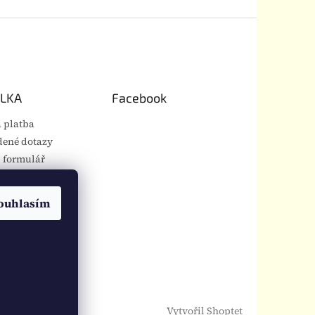
LKA
Facebook
 platba
dené dotazy
 formulář
 podmínky
 ochrany
ouhlasím
 údajů
 a vrácení zboží
Á S
LKOU
Vytvořil Shoptet