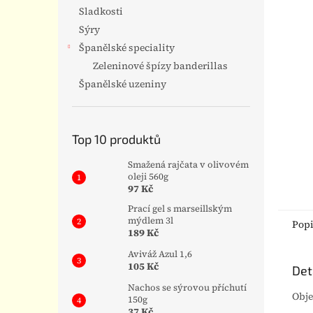
n
Sladkosti
e
Sýry
l
Španělské speciality
Zeleninové špízy banderillas
Španělské uzeniny
Top 10 produktů
Smažená rajčata v olivovém
oleji 560g
97 Kč
Prací gel s marseillským
mýdlem 3l
Pop
189 Kč
Aviváž Azul 1,6
105 Kč
Det
Nachos se sýrovou příchutí
Obje
150g
37 Kč