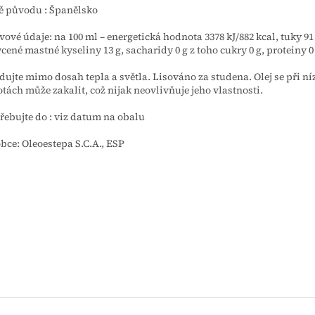
 původu : Španělsko
vové údaje: na 100 ml – energetická hodnota 3378 kJ/882 kcal, tuky 91
cené mastné kyseliny 13 g, sacharidy 0 g z toho cukry 0 g, proteiny 0 g
dujte mimo dosah tepla a světla. Lisováno za studena. Olej se při n
otách může zakalit, což nijak neovlivňuje jeho vlastnosti.
řebujte do : viz datum na obalu
bce: Oleoestepa S.C.A., ESP