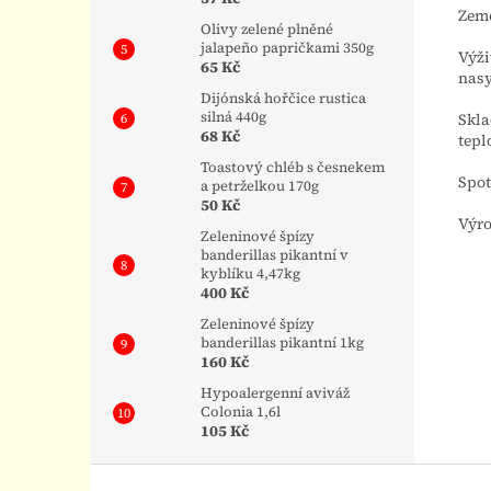
Země
Olivy zelené plněné
jalapeño papričkami 350g
Výži
65 Kč
nasy
Dijónská hořčice rustica
silná 440g
Skla
68 Kč
tepl
Toastový chléb s česnekem
Spot
a petrželkou 170g
50 Kč
Výro
Zeleninové špízy
banderillas pikantní v
kyblíku 4,47kg
400 Kč
Zeleninové špízy
banderillas pikantní 1kg
160 Kč
Hypoalergenní aviváž
Colonia 1,6l
105 Kč
Z