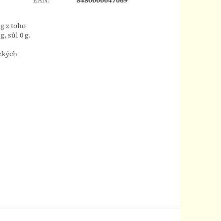
 g z toho
, sůl 0 g.
ízkých