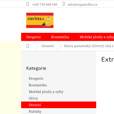
Přejít
+420 739 888 949
info@espanolka.cz
na
obsah
Drogerie
Kosmetika
Mořské plody a ryb
Domů
Ostatní
Extra panenský olivový olej s
P
Extr
o
Přeskočit
s
Kategorie
kategorie
t
r
Drogerie
a
Kosmetika
n
Mořské plody a ryby
n
í
Olivy
p
Ostatní
a
Paštiky